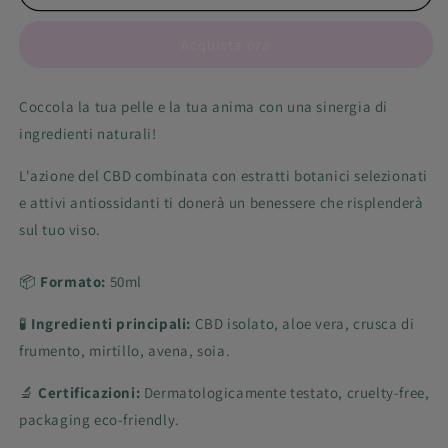
-
-
Crema
Crema
Acquista ora
Viso
Viso
rigenerante
rigenerante
Coccola la tua pelle e la tua anima con una sinergia di
ingredienti naturali!
L'azione del CBD combinata con estratti botanici selezionati
e attivi antiossidanti ti donerà un benessere che risplenderà
sul tuo viso.
📦
Formato:
50ml
🧪
Ingredienti principali:
CBD isolato, aloe vera, crusca di
frumento, mirtillo, avena, soia.
🔬
Certificazioni:
Dermatologicamente testato, cruelty-free,
packaging eco-friendly.