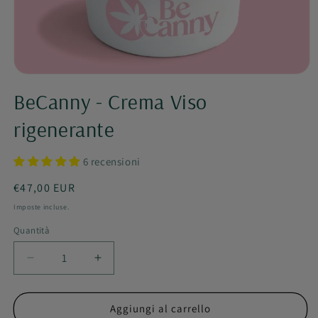
Apri
contenuti
BeCanny - Crema Viso
multimediali
1
in
rigenerante
finestra
modale
6 recensioni
Prezzo
€47,00 EUR
di
Imposte incluse.
listino
Quantità
Diminuisci
Aumenta
quantità
quantità
per
per
BeCanny
BeCanny
Aggiungi al carrello